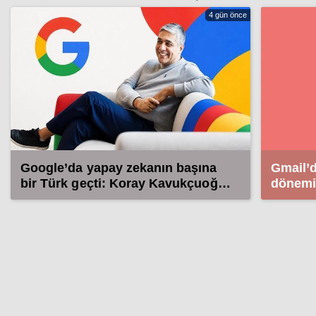
4 gün önce
Google’da yapay zekanın başına
Gmail’d
bir Türk geçti: Koray Kavukçuoğlu
dönemi
dönemi başladı