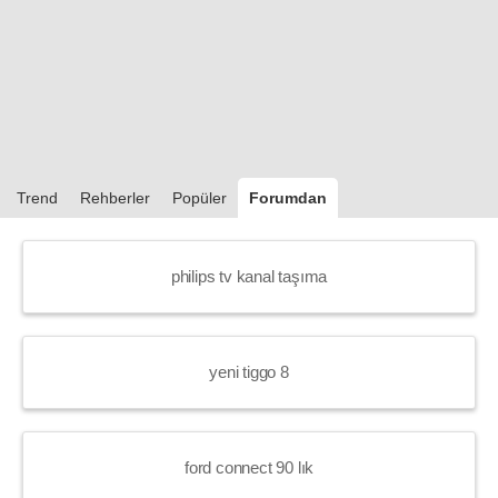
Trend
Rehberler
Popüler
Forumdan
philips tv kanal taşıma
yeni tiggo 8
ford connect 90 lık