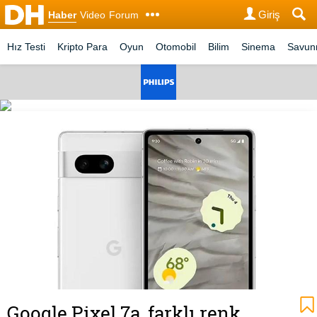
Giriş
Haber
Video
Forum
Hız Testi
Kripto Para
Oyun
Otomobil
Bilim
Sinema
Savu
Google Pixel 7a, farklı renk