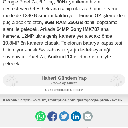
Google Pixel 7a, 6.1 inç,
90Hz
yenileme hızını
destekleyen OLED ekrana sahip olacak. Google, yeni
modelde 128GB sınırını kaldırıyor.
Tensor G2
işlemciden
güç alacak telefon,
8GB RAM 256GB
dahili depolama
alanı ile gelecek. Arkada
64MP Sony IMX787
ana
kamera, 12MP ultra geniş kamera yer alacak; önde
10.8MP ön kamera olacak. Telefonun batarya kapasitesi
bilinmiyor ancak 5w kablosuz şarjı destekleyeceği
söyleniyor. Pixel 7a,
Android 13
işletim sistemiyle
gelecek.
Haberi Gündem Yap
Henüz oy almadı
Gündemdekileri Göster >
Kaynak:
https://www.mysmartprice.com/gear/google-pixel-7a-full-
images-colour-options-design-exclusive/