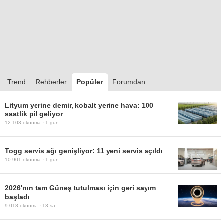
Trend
Rehberler
Popüler
Forumdan
Lityum yerine demir, kobalt yerine hava: 100
saatlik pil geliyor
12.103
okunma ·
1 gün
Togg servis ağı genişliyor: 11 yeni servis açıldı
10.901
okunma ·
1 gün
2026'nın tam Güneş tutulması için geri sayım
başladı
9.018
okunma ·
13 sa.