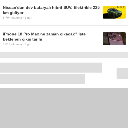
Nissan'dan dev bataryalı hibrit SUV: Elektrikle 225
km gidiyor
8.764
okunma ·
1 gün
iPhone 18 Pro Max ne zaman çıkacak? İşte
beklenen çıkış tarihi
8.016
okunma ·
2 gün