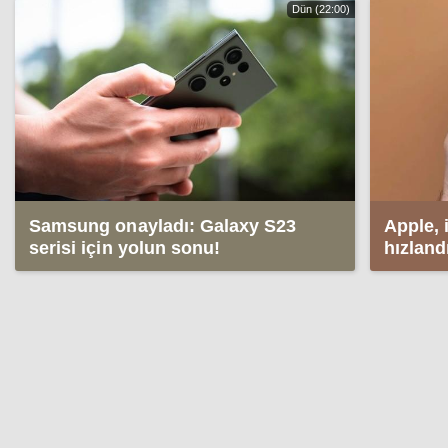
Dün (22:00)
Samsung onayladı: Galaxy S23
Apple, 
serisi için yolun sonu!
hızland