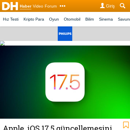
Giriş
Haber
Video
Forum
Hız Testi
Kripto Para
Oyun
Otomobil
Bilim
Sinema
Savu
Apple, iOS 17.5 güncellemesini