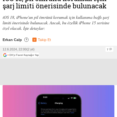
şarj limiti önerisinde bulunacak
iOS 18, iPhone'un pil ömrünü korumak için kullanıma bağlı şarj
limiti önerisinde bulunacak. Ancak, bu özellik iPhone 15 serisine
özel olacak. İşte detaylar:
Erkan Calp
+
Takip Et
?
12.6.2024, 22:00
(2 yıl)
7
+
DH'yi Favori Kaynağın Yap