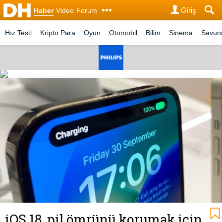
Giriş
Haber
Video
Forum
Hız Testi
Kripto Para
Oyun
Otomobil
Bilim
Sinema
Savu
iOS 18, pil ömrünü korumak için