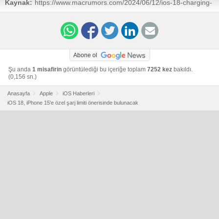
Kaynak:
https://www.macrumors.com/2024/06/12/ios-18-charging-
limit-recommendations/
Abone ol
Şu anda
1 misafirin
görüntülediği bu içeriğe toplam
7252 kez
bakıldı.
(0,156 sn.)
Anasayfa
Apple
iOS Haberleri
iOS 18, iPhone 15'e özel şarj limiti önerisinde bulunacak