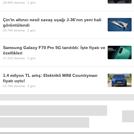
29.665
okunma ·
2 gün
Çin'in altıncı nesil savaş uçağı J-36’nın yeni hali
görüntülendi
19.746
okunma ·
2 gün
Samsung Galaxy F70 Pro 5G tanıtıldı: İşte fiyatı ve
özellikleri
17.233
okunma ·
2 gün
1.4 milyon TL artış: Elektrikli MINI Countryman
fiyatı uçtu!
13.790
okunma ·
2 gün