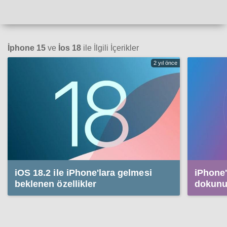
İphone 15
ve
İos 18
ile İlgili İçerikler
2 yıl önce
iOS 18.2 ile iPhone'lara gelmesi
iPhone'
beklenen özellikler
dokunu
nesnele