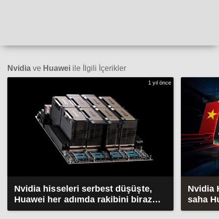
Nvidia
ve
Huawei
ile İlgili İçerikler
1 yıl önce
Nvidia hisseleri serbest düşüşte,
Nvidia 
Huawei her adımda rakibini biraz
saha Hu
daha eziyor