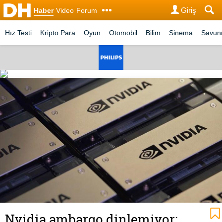
Giriş
Haber
Video
Forum
Hız Testi
Kripto Para
Oyun
Otomobil
Bilim
Sinema
Savu
Nvidia ambargo dinlemiyor: