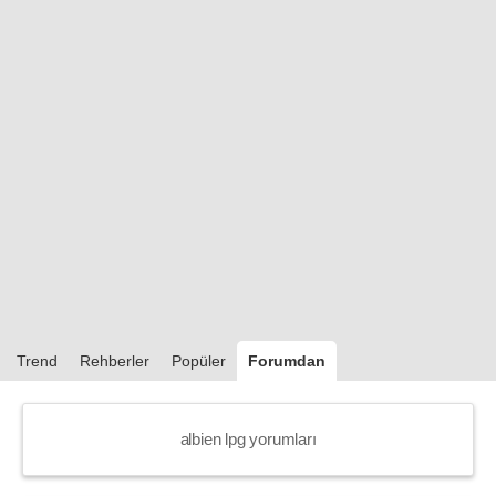
Trend
Rehberler
Popüler
Forumdan
albien lpg yorumları