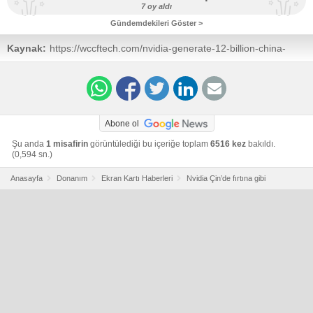
7 oy aldı
Gündemdekileri Göster >
Kaynak:
https://wccftech.com/nvidia-generate-12-billion-china-
despite-restrictions-h20-ai-gpu-massive-demand/
Abone ol
Şu anda
1 misafirin
görüntülediği bu içeriğe toplam
6516 kez
bakıldı.
(0,594 sn.)
Anasayfa
Donanım
Ekran Kartı Haberleri
Nvidia Çin’de fırtına gibi