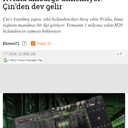
Çin’den dev gelir
Çin’e kırpılmış yapay zekâ hızlandırıcıları ihraç eden Nvidia, buna
rağmen inanılmaz bir ilgi görüyor. Firmanın 1 milyona yakın H20
hızlandırıcısı satması bekleniyor.
Ekrem71
+
Takip Et
?
7.7.2024, 11:30
(2 yıl)
5
+
DH'yi Favori Kaynağın Yap