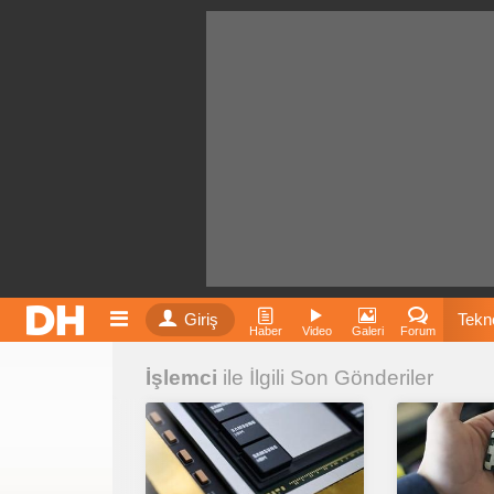
Giriş
Tekno
Haber
Video
Galeri
Forum
İşlemci
ile İlgili Son Gönderiler
Film
Fiyatla
İnst