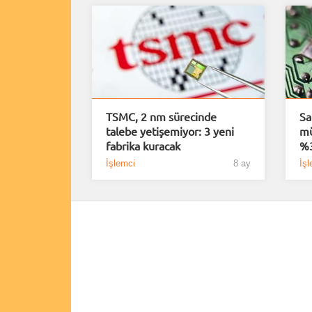
TSMC, 2 nm sürecinde
Sa
talebe yetişemiyor: 3 yeni
mü
fabrika kuracak
%3
İşlemci
8 ay
İşl