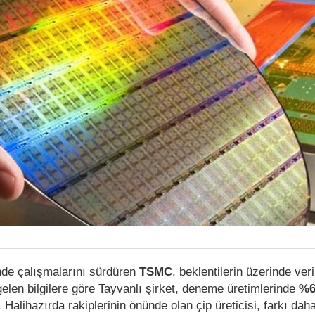
nde çalışmalarını sürdüren
TSMC
, beklentilerin üzerinde veri
gelen bilgilere göre Tayvanlı şirket, deneme üretimlerinde
%6
Halihazırda rakiplerinin önünde olan çip üreticisi, farkı da