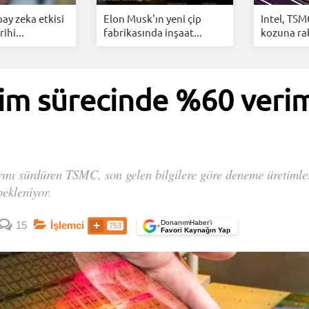
ay zeka etkisi
Elon Musk'ın yeni çip
Intel, TSM
ihi...
fabrikasında inşaat...
kozuna ra
im sürecinde %60 verim
rını sürdüren TSMC, son gelen bilgilere göre deneme üretimle
ekleniyor.
DonanımHaber’i
15
İşlemci
753
+
Favori Kaynağın Yap