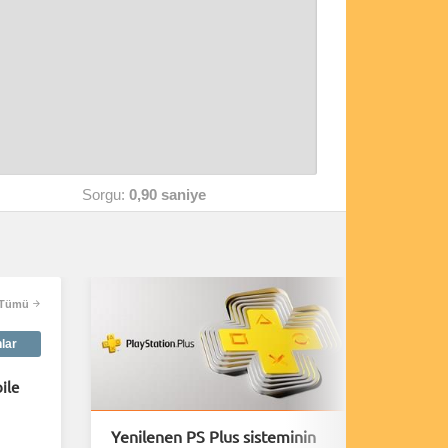
Sorgu:
0,90 saniye
Tümü
nlar
ile
Yenilenen PS Plus sisteminin
Playsta