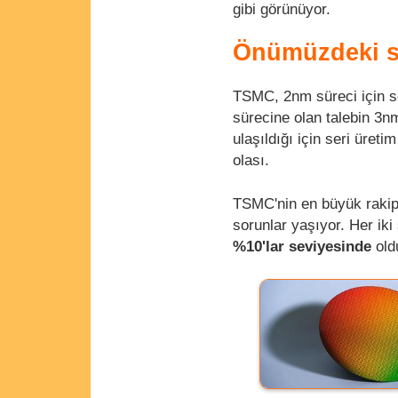
gibi görünüyor.
Önümüzdeki se
TSMC, 2nm süreci için s
sürecine olan talebin 3
ulaşıldığı için seri üre
olası.
TSMC'nin en büyük rakip
sorunlar yaşıyor. Her iki
%10'lar seviyesinde
old