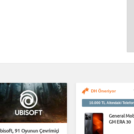
DH Öneriyor
10.000 TL Altındaki Telefo
General Mob
GM ERA 30
bisoft, 91 Oyunun Çevrimiçi