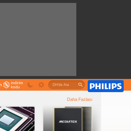
indirim
im
kodu
u
Daha Fazlası