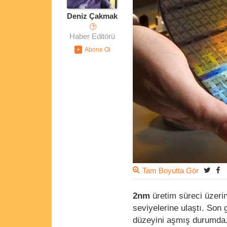
Deniz Çakmak
?
Haber Editörü
Tam Boyutta Gör
2nm
üretim süreci üzeri
seviyelerine ulaştı. Son 
düzeyini aşmış durumda. 