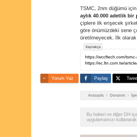
TSMC, 2nm düğümü için iki
aylık 40.000 adetlik bir
çiplere ilk erişecek şirke
göre önümüzdeki sene çık
üretilmeyecek. İlk olara
Kaynakça
https://wccftech.com/tsmc-
https://ec.ltn.com.tw/artic
Yorum Yaz
Paylaş
Twee
Anasayfa
Donanım
İşl
Bu haberi ve diğer DH içer
uygulamamızı kullanarak 