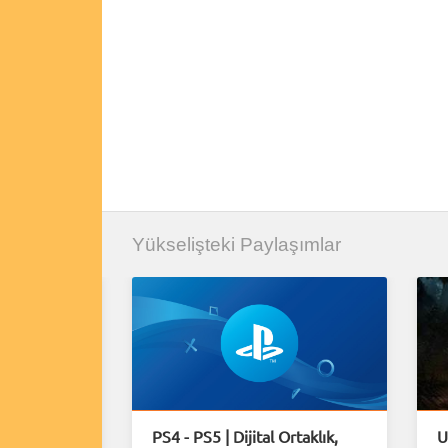
Yükselişteki Paylaşımlar
rımlar
PS4 - PS5 | Dijital Ortaklık,
U