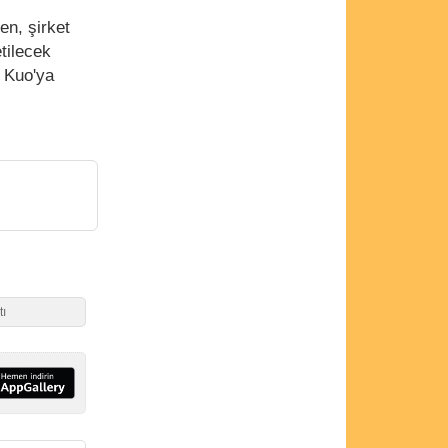
en, şirket
etilecek
i Kuo'ya
tı