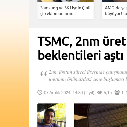
er için kritik
Samsung ve SK Hynix Çinli
AMD'de yap
çip ekipmanların...
büyüyor! Tar
TSMC, 2nm üret
beklentileri aştı
2nm üretim süreci üzerinde çalışmala
üretimin önümüzdeki sene başlaması b
07 Aralık 2024, 14:30
(2 yıl)
5,1b
1