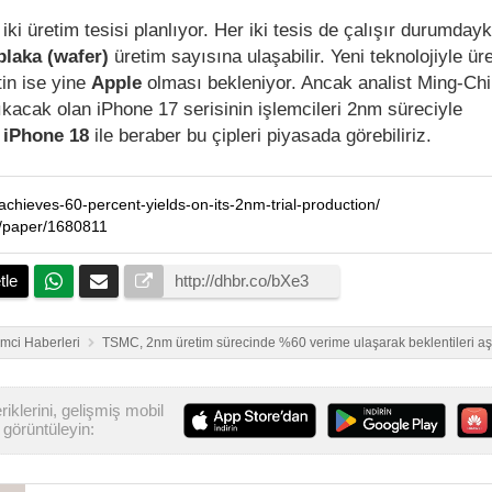
 üretim tesisi planlıyor. Her iki tesis de çalışır durumdayk
 plaka (wafer)
üretim sayısına ulaşabilir. Yeni teknolojiyle ür
tin ise yine
Apple
olması bekleniyor. Ancak analist Ming-Ch
acak olan iPhone 17 serisinin işlemcileri 2nm süreciyle
k
iPhone 18
ile beraber bu çipleri piyasada görebiliriz.
achieves-60-percent-yields-on-its-2nm-trial-production/
le/paper/1680811
tle
emci Haberleri
TSMC, 2nm üretim sürecinde %60 verime ulaşarak beklentileri aş
iklerini, gelişmiş mobil
görüntüleyin: