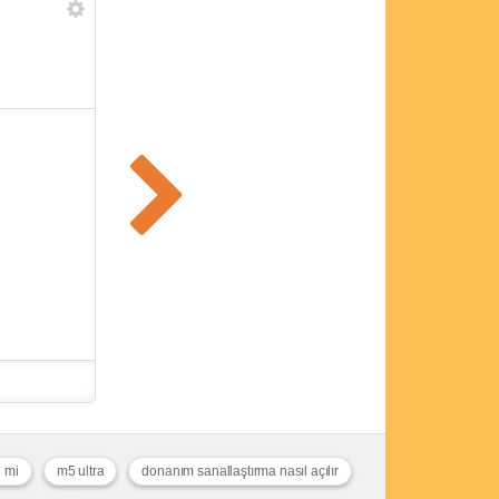
l mi
m5 ultra
donanım sanallaştırma nasıl açılır