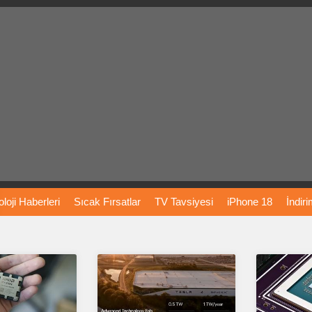
loji
Haberleri
Sıcak
Fırsatlar
TV
Tavsiyesi
iPhone
18
İndir
Önerileri
Türkiye
Araba
Fiyatları
Yapay
Zeka
Şarj
İstasyon
rı
Vizyondaki
Filmler
Bitcoin
Dizi
Önerileri
Telefon
Önerileri
agram
Dondurma
İnstagram
Çöktü
Mü