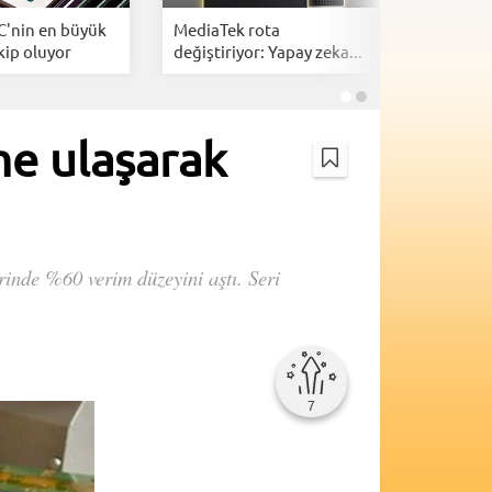
C'nin en büyük
MediaTek rota
Intel, A
kip oluyor
değiştiriyor: Yapay zeka...
tasarımlar
e ulaşarak
rinde %60 verim düzeyini aştı. Seri
7