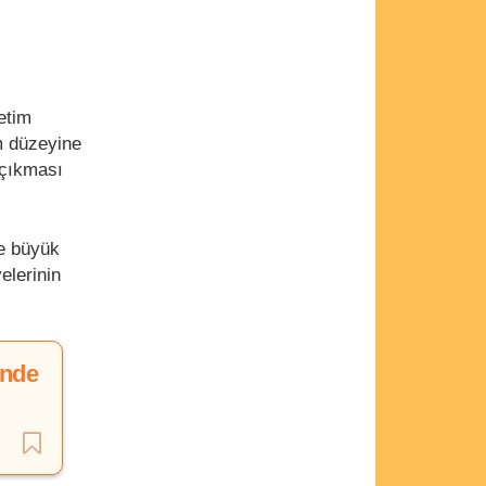
etim
m düzeyine
 çıkması
e büyük
elerinin
inde