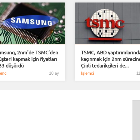
msung, 2nm'de TSMC'den
TSMC, ABD yaptırımlarınd
şteri kapmak için fiyatları
kaçınmak için 2nm sürecin
3 düşürdü
Çinli tedarikçileri de...
emci
10 ay
İşlemci
11