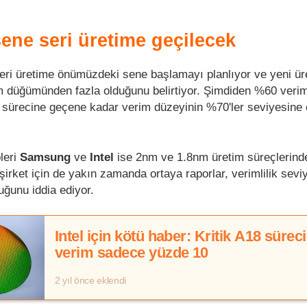
ne seri üretime geçilecek
eri üretime önümüzdeki sene başlamayı planlıyor ve yeni ür
nm düğümünden fazla olduğunu belirtiyor. Şimdiden %60 veri
tim sürecine geçene kadar verim düzeyinin %70'ler seviyesine
leri
Samsung
ve
Intel
ise 2nm ve 1.8nm üretim süreçlerind
 şirket için de yakın zamanda ortaya raporlar, verimlilik seviy
uğunu iddia ediyor.
Intel için kötü haber: Kritik A18 sürec
verim sadece yüzde 10
2 yıl önce eklendi