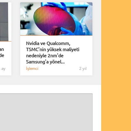
Nvidia ve Qualcomm,
an
TSMC'nin yüksek maliyeti
de
nedeniyle 2nm'de
Samsung'a yönel...
 ay
İşlemci
2 yıl