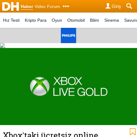
Giriş
Haber
Video
Forum
Hız Testi
Kripto Para
Oyun
Otomobil
Bilim
Sinema
Savu
Xbox'taki ücretsiz online