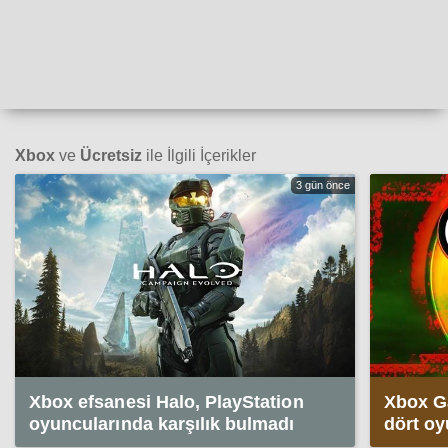
Xbox
ve
Ücretsiz
ile İlgili İçerikler
3 gün önce
Xbox efsanesi Halo, PlayStation
Xbox G
oyuncularında karşılık bulmadı
dört o