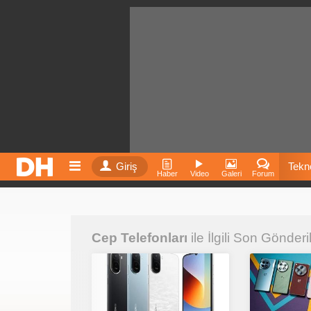
Giriş
Tekno
Haber
Video
Galeri
Forum
Film
Cep Telefonları
ile İlgili Son Gönderi
Fiyatla
İnst