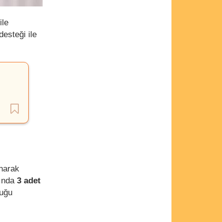
ile
desteği ile
ınarak
fında
3 adet
duğu