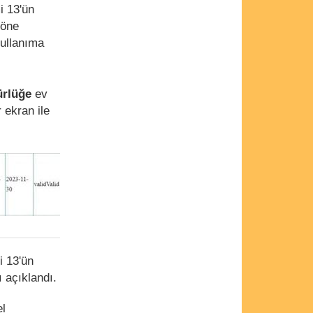
i 13'ün
 öne
kullanıma
ürlüğe
ev
 ekran ile
i 13'ün
ı açıklandı.
el