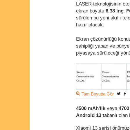
LASER teknolojisinin ot
ekran boyutu
6.38 inç.
F
sürülen bu yeni akıllı t
hazır olacak.
Ekran çözünürlüğü konusu
sahipliği yapan ve büny
piyasaya sürüleceği yön
Tam Boyutta Gör
4500 mAh'lik
veya
4700
Android 13
tabanlı olan
Xiaomi 13 serisi önümüzd