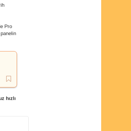
rih
de Pro
 panelin
z hızlı