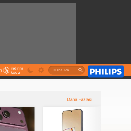
indirim
im
kodu
u
Daha Fazlası