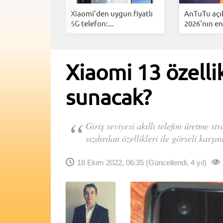
t Phone'un
Xiaomi'den uygun fiyatlı
AnTuTu açı
ellikler...
5G telefon:...
2026'nın en.
Xiaomi 13 özellikl
sunacak?
Giriş seviyesi akıllı telefon üretme s
sızdırılan özellikleri ile görseli karşın
18 Ekim 2022, 06:35
(Güncellendi, 4 yıl)