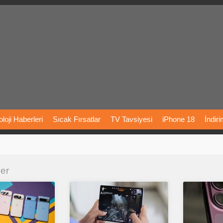
loji
Haberleri
Sıcak
Fırsatlar
TV
Tavsiyesi
iPhone
18
İndir
Önerileri
Türkiye
Araba
Fiyatları
Yapay
Zeka
Şarj
İstasyon
ler
rı
Vizyondaki
Filmler
Bitcoin
Dizi
Önerileri
Telefon
Önerileri
agram
Dondurma
İnstagram
Çöktü
Mü