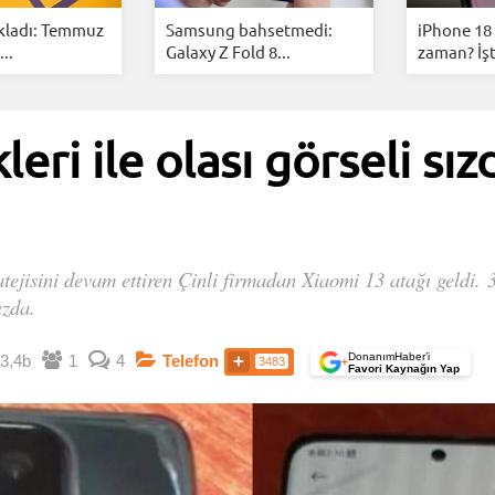
kladı: Temmuz
Samsung bahsetmedi:
iPhone 18 
..
Galaxy Z Fold 8...
zaman? İşt
eri ile olası görseli sızd
tratejisini devam ettiren Çinli firmadan Xiaomi 13 atağı geldi.
ızda.
DonanımHaber’i
3,4b
1
4
Telefon
3483
+
Favori Kaynağın Yap