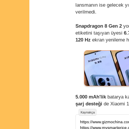
lansmanın ise gelecek yı
verilmedi.
Snapdragon 8 Gen 2
yon
etiketini taşıyan üyesi
6.
120 Hz
ekran yenileme hı
5.000 mAh'lik
batarya ka
şarj desteği
de Xiaomi 13
Kaynakça
https://www.gizmochina.co
https://www.mysmartprice.c