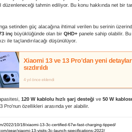
l düzenleneceği tahmin ediliyor. Bu konu hakkında net bir ta
ga setinden güç alacağına ihtimal verilen bu serinin üzerin
73 inç
büyüklüğünde olan bir
QHD+
panele sahip olabilir. Bu
zı ile taçlandırılacağı düşünülüyor.
Xiaomi 13 ve 13 Pro’dan yeni detaylar
sızdırıldı
4 yıl önce eklendi
pasitesi,
120 W kablolu hızlı şarj desteği
ve
50 W kablosu
 Pro'nun özellikleri arasında yer alabilir.
m/2022/10/18/xiaomi-13-3c-certified-67w-fast-charging-tipped/
om/gear/xiaomi-13-visits-3c-launch-specifications-2022/