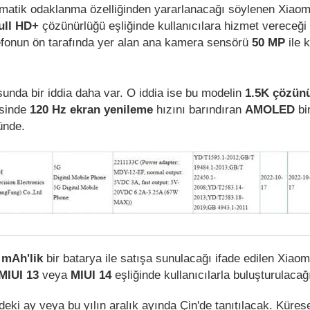
omatik odaklanma özelliğinden yararlanacağı söylenen Xiaom
ull HD+
çözünürlüğü eşliğinde kullanıcılara hizmet vereceği
elefonun ön tarafında yer alan ana kamera sensörü
50 MP
ile 
nda bir iddia daha var. O iddia ise bu modelin
1.5K çözün
esinde
120 Hz ekran yenileme
hızını barındıran
AMOLED
bir
ünde.
 mAh'lik
bir batarya ile satışa sunulacağı ifade edilen Xiaom
MIUI 13
veya
MIUI 14
eşliğinde kullanıcılarla buluşturulacağ
eki ay veya bu yılın aralık ayında Çin'de tanıtılacak. Küres