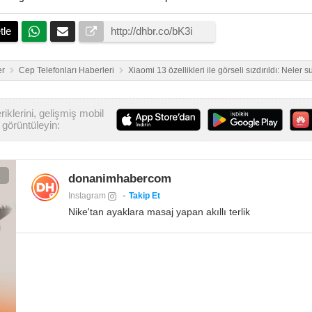
tle
er
Cep Telefonları Haberleri
Xiaomi 13 özellikleri ile görseli sızdırıldı: Neler
iklerini, gelişmiş mobil
görüntüleyin:
donanimhabercom
Instagram
Takip Et
Nike'tan ayaklara masaj yapan akıllı terlik