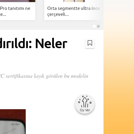
Pro tanıtımı ne
Orta segmentte ultra ince
Google A
e...
çerçeveli...
telefonl
ırıldı: Neler
 3C sertifikasına layık görülen bu modelin
Oy Ver