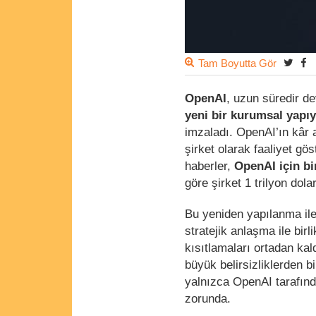
Tam Boyutta Gör
OpenAI
, uzun süredir d
yeni bir kurumsal yapı
imzaladı. OpenAI’ın kâr 
şirket olarak faaliyet 
haberler,
OpenAI için bi
göre şirket 1 trilyon dol
Bu yeniden yapılanma ile
stratejik anlaşma ile birl
kısıtlamaları ortadan kal
büyük belirsizliklerden bir
yalnızca OpenAI tarafınd
zorunda.