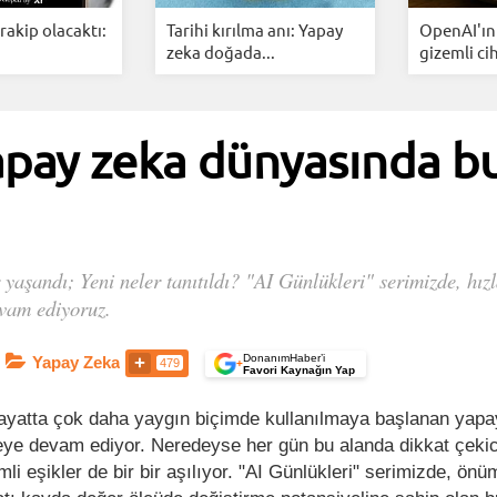
rakip olacaktı:
Tarihi kırılma anı: Yapay
OpenAI'ın 
zeka doğada...
gizemli cih
apay zeka dünyasında bu
yaşandı; Yeni neler tanıtıldı? "AI Günlükleri" serimizde, hızl
evam ediyoruz.
DonanımHaber’i
Yapay Zeka
479
+
Favori Kaynağın Yap
yatta çok daha yaygın biçimde kullanılmaya başlanan yapa
şmeye devam ediyor. Neredeyse her gün bu alanda dikkat çekic
i eşikler de bir bir aşılıyor. "AI Günlükleri" serimizde, ön