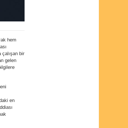
arak hem
ası
 çalışan bir
an gelen
ilgilere
eni
ndaki en
iddiası
mak