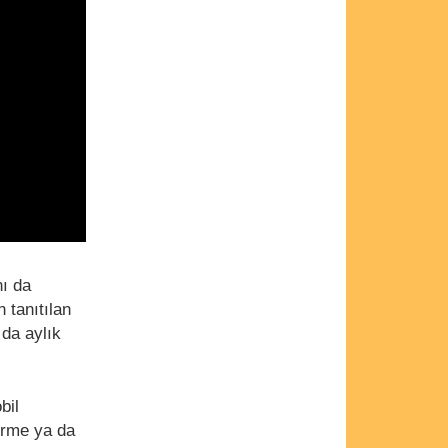
nı da
n tanıtılan
 da aylık
bil
tirme ya da