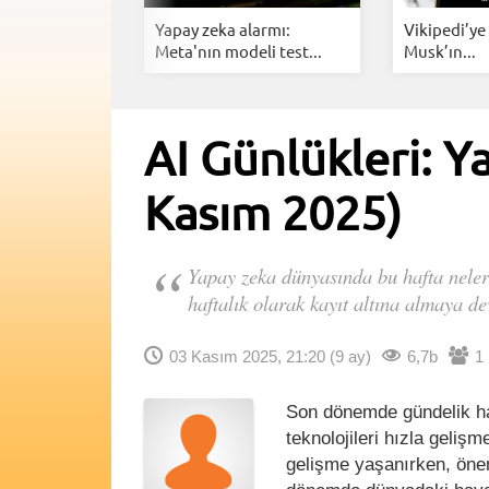
laude için
Yapay zeka alarmı:
Vikipedi’ye 
zeka...
Meta'nın modeli test...
Musk’ın...
AI Günlükleri: Y
Kasım 2025)
Yapay zeka dünyasında bu hafta neler 
haftalık olarak kayıt altına almaya d
03 Kasım 2025, 21:20
(9 ay)
6,7b
1
Son dönemde gündelik ha
teknolojileri hızla geli
gelişme yaşanırken, öneml