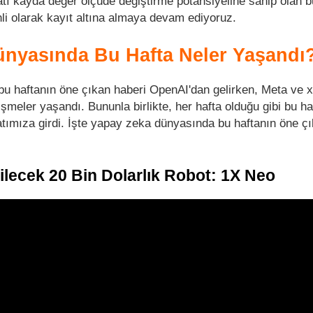
 kayda değer ölçüde değiştirme potansiyeline sahip olan bu
nli olarak kayıt altına almaya devam ediyoruz.
nyasında Bu Hafta Neler Yaşandı
u haftanın öne çıkan haberi OpenAI'dan gelirken, Meta ve x
işmeler yaşandı. Bununla birlikte, her hafta olduğu gibi bu ha
tımıza girdi. İşte yapay zeka dünyasında bu haftanın öne ç
ilecek 20 Bin Dolarlık Robot: 1X Neo