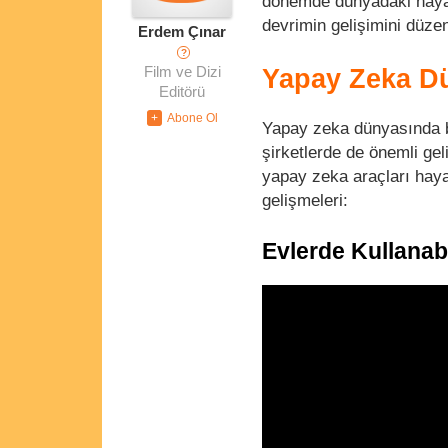
dönemde dünyadaki hayatı
devrimin gelişimini düze
Erdem Çınar
?
Film ve Dizi
Yapay Zeka Dü
Editörü
Yapay zeka dünyasında b
şirketlerde de önemli gel
yapay zeka araçları haya
gelişmeleri:
Evlerde Kullanab