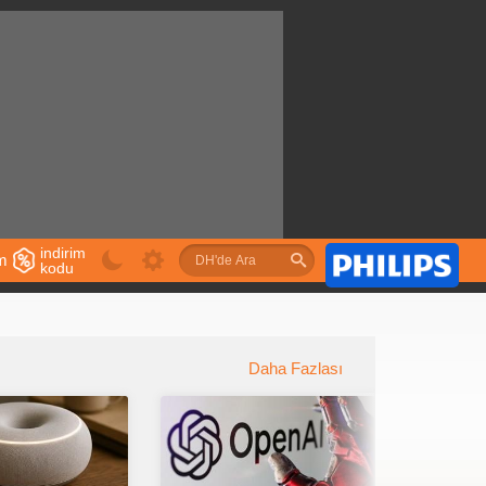
indirim
im
kodu
u
Daha Fazlası