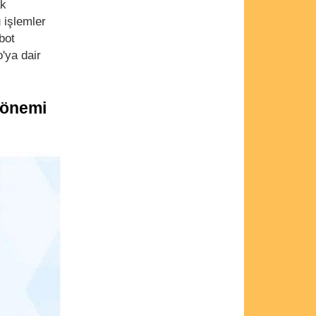
ak
 işlemler
bot
o'ya dair
Dönemi