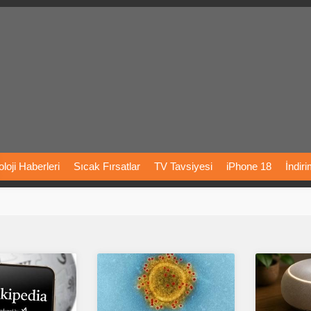
loji
Haberleri
Sıcak
Fırsatlar
TV
Tavsiyesi
iPhone
18
İndir
Önerileri
Türkiye
Araba
Fiyatları
Yapay
Zeka
Şarj
İstasyon
rı
Vizyondaki
Filmler
Bitcoin
Dizi
Önerileri
Telefon
Önerileri
agram
Dondurma
İnstagram
Çöktü
Mü