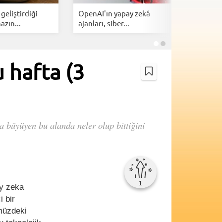
geliştirdiği
OpenAI'ın yapay zekâ
ChatGPT’
azın...
ajanları, siber...
sürümünd
 hafta (3
a büyüyen bu alanda neler olup bittiğini
1
y zeka
i bir
ümüzdeki