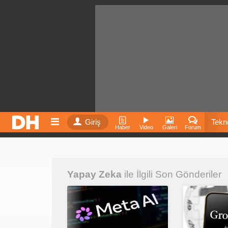
Giriş
Tekno
Haber
Video
Galeri
Forum
Film
Yapay Zeka
ile İlgili Son Gönderiler
Fiyatla
İnst