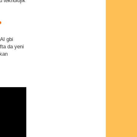
 teknolojik
?
AI gbi
fta da yeni
ıkan