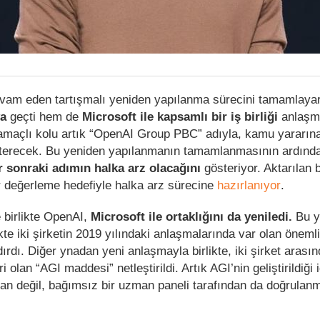
evam eden tartışmalı yeniden yapılanma sürecini tamamlay
ya
geçti hem de
Microsoft ile kapsamlı bir iş birliği
anlaşm
amaçlı kolu artık “OpenAI Group PBC” adıyla, kamu yararına
gösterecek. Bu yeniden yapılanmanın tamamlanmasının ardınd
r sonraki adımın halka arz olacağını
gösteriyor. Aktarılan b
ar değerleme hedefiyle halka arz sürecine
hazırlanıyor
.
 birlikte OpenAI,
Microsoft ile ortaklığını da yeniledi.
Bu y
ikte iki şirketin 2019 yılındaki anlaşmalarında var olan önemli
dırdı. Diğer ynadan yeni anlaşmayla birlikte, iki şirket arası
i olan “AGI maddesi” netleştirildi. Artık AGI’nin geliştirildiği 
an değil, bağımsız bir uzman paneli tarafından da doğrulan