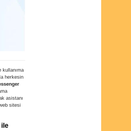
e kullanıma
la herkesin
ssenger
lama
ak asistanı
eb sitesi
ile