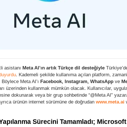
i asistanı
Meta AI’ın artık Türkçe dil desteğiyle
Türkiye’d
duyurdu
. Kademeli şekilde kullanıma açılan platform, zaman
. Böylece Meta AI’ı
Facebook, Instagram, WhatsApp
ve
Me
arı üzerinden kullanmak mümkün olacak. Kullanıcılar, uygu
esine dokunarak veya bir grup sohbetinde “@Meta AI” yazar
. Ayrıca ürünün internet sürümüne de doğrudan
www.meta.ai
w
apılanma Sürecini Tamamladı; Microsoft 