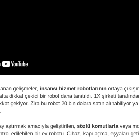
anan gelişmeler,
insansı hizmet robotlarının
ortaya çıkışı
fta dikkat çekici bir robot daha tanıtıldı. 1X şirketi tarafında
ikkat çekiyor. Zira bu robot 20 bin dolara satın alınabiliyor ya
.
laştırmak amacıyla geliştirilen,
sözlü komutlarla
veya mo
trol edilebilen bir ev robotu. Cihaz, kapı açma, eşyaları ge