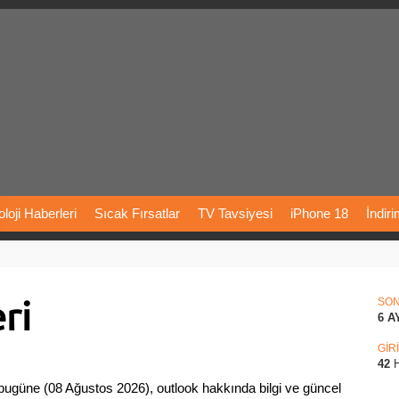
loji
Haberleri
Sıcak
Fırsatlar
TV
Tavsiyesi
iPhone
18
İndir
Önerileri
Türkiye
Araba
Fiyatları
Yapay
Zeka
Şarj
İstasyon
ri
rı
Vizyondaki
Filmler
Bitcoin
Dizi
Önerileri
Telefon
Önerileri
SO
6 A
agram
Dondurma
İnstagram
Çöktü
Mü
GİR
42
H
ugüne (08 Ağustos 2026), outlook hakkında bilgi ve güncel