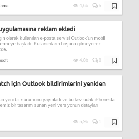
4,6b
5
lama
uygulamasına reklam ekledi
ın olarak kullanılan e-posta servisi Outlook'un mobil
rmeye başladı. Kullanıcıların hoşuna gitmeyecek
zde.
4,8b
8
soft
ch için Outlook bildirimlerini yeniden
'un yeni bir sürümünü yayınladı ve bu kez odak iPhone'da
temiz bir tasarım sunan yeni versiyonun detayları
5,9b
1