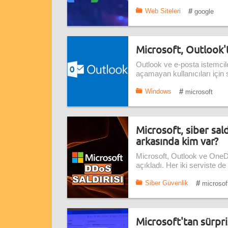
#
Web Siteleri
google
Microsoft, Outlook'
Outlook ve e-posta istemcile
açamayan kullanıcıları için s
#
Windows
microsoft
Microsoft, siber sald
arkasında kim var?
Microsoft, Outlook ve OneDr
açıkladı. Her iki serviste de
#
Siber Güvenlik
microsof
Microsoft'tan sürpri