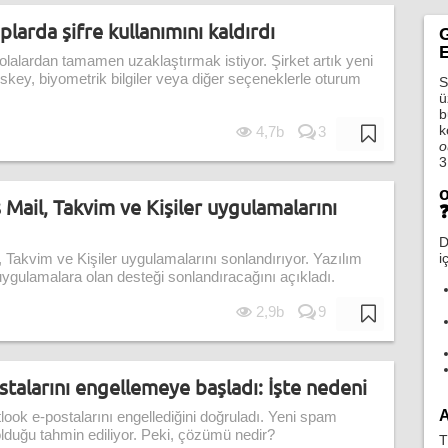
larda şifre kullanımını kaldırdı
G
E
arolalardan tamamen uzaklaştırmak istiyor. Şirket artık yeni
sskey, biyometrik bilgiler veya diğer seçeneklerle oturum
S
ü
b
k
4,7b
3
o
3
o
Mail, Takvim ve Kişiler uygulamalarını
D
i
 Takvim ve Kişiler uygulamalarını sonlandırıyor. Yazılım
 uygulamalara olan desteği sonlandıracağını açıkladı.
2,9b
9
talarını engellemeye başladı: İşte nedeni
A
look e-postalarını engellediğini doğruladı. Yeni spam
olduğu tahmin ediliyor. Peki, çözümü nedir?
T