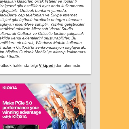
aylaşılan klasörler, ortak listeler ve toplantı
izelgeleri gibi özellikleri aynı anda kullanmasını
ağlayabilir. Outlook bunların yanında,
lackBerry cep telefonları ve Skype internet
letişimi gibi üçüncü taraflarla entegre olmasını
ağlayan eklentilere sahiptir.
Yazılım
geliştiriciler
stedikleri takdirde Microsoft Visual Studio
ullanarak Outlook ve Office'le birlikte çalışacak
ekilde kendi eklentilerini oluşturabilirler. Bu
zelliklere ek olarak, Windows Mobile kullanan
ihazların Outlook'la senkronizasyon sağlayarak,
üm bilgileri Outlook Mobile'ye aktarıp kullanması
ümkündür.
utlook hakkında bilgi
Vikipedi
'den alınmıştır.