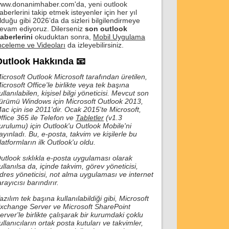
ww.donanimhaber.com'da, yeni outlook
aberlerini takip etmek isteyenler için her yıl
lduğu gibi 2026’da da sizleri bilgilendirmeye
evam ediyoruz. Dilerseniz
son outlook
aberlerini
okuduktan sonra,
Mobil Uygulama
nceleme ve Videoları
da izleyebilirsiniz.
Outlook Hakkında 📧
icrosoft Outlook Microsoft tarafından üretilen,
icrosoft Office'le birlikte veya tek başına
ullanılabilen, kişisel bilgi yöneticisi. Mevcut son
ürümü Windows için Microsoft Outlook 2013,
ac için ise 2011'dir. Ocak 2015'te Microsoft,
ffice 365 ile Telefon ve
Tabletler
(v1.3
urulumu) için Outlook'u Outlook Mobile'ni
ayınladı. Bu, e-posta, takvim ve kişilerle bu
latformların ilk Outlook'u oldu.
utlook sıklıkla e-posta uygulaması olarak
ullanılsa da, içinde takvim, görev yöneticisi,
dres yöneticisi, not alma uygulaması ve internet
arayıcısı barındırır.
azılım tek başına kullanılabildiği gibi, Microsoft
xchange Server ve Microsoft SharePoint
erver'le birlikte çalışarak bir kurumdaki çoklu
ullanıcıların ortak posta kutuları ve takvimler,