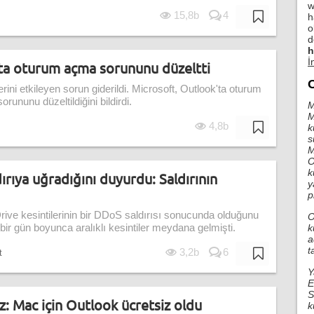
w
15,8b
4
h
o
d
h
İ
ta oturum açma sorununu düzeltti
rini etkileyen sorun giderildi. Microsoft, Outlook'ta oturum
orununu düzeltildiğini bildirdi.
M
M
4,8b
k
s
M
O
k
ırıya uğradığını duyurdu: Saldırının
y
p
ive kesintilerinin bir DDoS saldırısı sonucunda olduğunu
O
 bir gün boyunca aralıklı kesintiler meydana gelmişti.
k
a
t
3,2b
6
t
Y
E
S
z: Mac için Outlook ücretsiz oldu
k