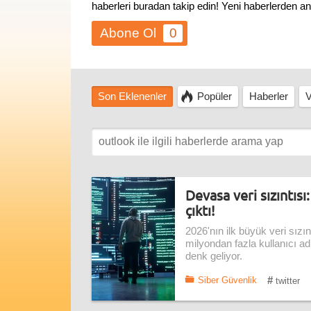
haberleri buradan takip edin! Yeni haberlerden a
0
Son Eklenenler
Popüler
Haberler
V
Devasa veri sızıntısı
çıktı!
2026'nın ilk büyük veri sızı
milyondan fazla kullanıcı adı 
denk geliyor.
#
Siber Güvenlik
twitter