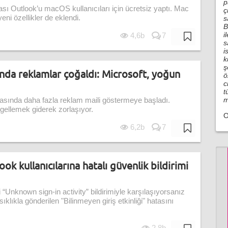
p
sı Outlook’u macOS kullanıcıları için ücretsiz yaptı. Mac
ç
ni özellikler de eklendi.
s
B
i
4,6b
7
s
i
k
ş
da reklamlar çoğaldı: Microsoft, yoğun
ö
c
t
m
asında daha fazla reklam maili göstermeye başladı.
ngellemek giderek zorlaşıyor.
O
6,2b
7
k kullanıcılarına hatalı güvenlik bildirimi
 “Unknown sign-in activity” bildirimiyle karşılaşıyorsanız
sıklıkla gönderilen "Bilinmeyen giriş etkinliği" hatasını