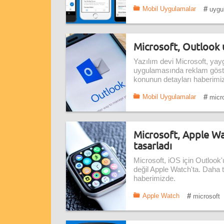
#
Mobil Uygulamalar
uygu
Microsoft, Outlook 
Yazılım devi Microsoft, yayg
uygulamasında reklam göste
konunun detayları haberimi
#
Mobil Uygulamalar
micro
Microsoft, Apple Wat
tasarladı
Microsoft, iOS için Outlook
değil Apple Watch'ta. Daha 
haberimizde.
#
Apple Watch
microsoft