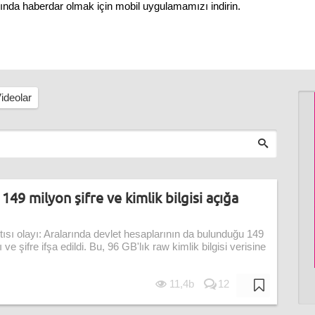
nında haberdar olmak için mobil uygulamamızı indirin.
ideolar
: 149 milyon şifre ve kimlik bilgisi açığa
ntısı olayı: Aralarında devlet hesaplarının da bulunduğu 149
ve şifre ifşa edildi. Bu, 96 GB'lık raw kimlik bilgisi verisine
11,4b
12