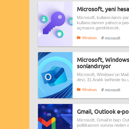
Microsoft, yeni hesap
Microsoft, kullanıcılarını p
kullanıcılarının yalnızca pa
açmasını gerektirecek.
#
Windows
microsoft
Microsoft, Windows 
sonlandırıyor
Microsoft, Windows'un Mail,
devi, 31 Aralık tarihinde bu
#
Windows
microsoft
Gmail, Outlook e-pos
Microsoft, Gmail'in bazı Out
politikasının soruna neden 