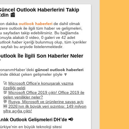
üncel Outlook Haberlerini Takip
din 📰
on dakika
outlook haberleri
de dahil olmak
zere outlook ile ilgili tüm haber ve gelişmeleri,
u sayfadan takip edebilirsiniz. Bu bağlamda
onuyla alakalı 0 video, 0 galeri ve 42 adet
utlook haber
içeriği bulunmuş olup, tüm içerikler
 sayfalı bu arşivde listelenmektedir.
utlook İle İlgili Son Haberler Neler
❓
onanımHaber’deki
güncel outlook haberleri
çinde dikkat çeken gelişmeler şöyle 🔽
🚀
Microsoft Office'e konuşarak yazma
özelliği geldi
💯
Microsoft Office 2019 çıktı! Office 2019 ile
gelen yenilikler neler?
💬
Rusya, Microsoft ve ürünlerine savaş açtı
🆕
2026'nın ilk büyük veri sızıntısı: 149 milyon
şifre açığa çıktı!
nlık Outlook Gelişmeleri DH’de 📢
ürkiye'nin en büyük teknoloji sitesi