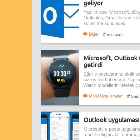
geliyor
Yazılım devi Microsoft, düny
Outlook'a, Gmail hesabı ekl
kullanıma sunulacak.
#
Diğer
microsoft
Microsoft, Outlook 
getirdi
Eğer e-postalarınızı akıllı 
size iyi bir haberi var. Ya
Watch modellerini destekliyo
#
Mobil Uygulamalar
Sam
Outlook uygulamasın
Microsoft, e-posta uygulama
mod özelliğini aktif duruma g