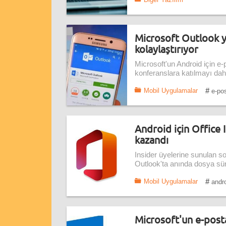
Microsoft Outlook y
kolaylaştırıyor
Microsoft'un Android için e
konferanslara katılmayı daha
#
Mobil Uygulamalar
e-po
Android için Office 
kazandı
Insider üyelerine sunulan s
Outlook'ta anında dosya sür
#
Mobil Uygulamalar
andro
Microsoft'un e-post