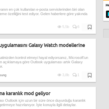
Mo
anın en çok kullanılan e-posta servislerinden biri olan
eme özelliğini test ediyor. Gelen haberlere göre yakında
5,5b
6
uygulamasını Galaxy Watch modellerine
saatinizden kontrol etmeyi hayal ediyorsanız, Microsoft'un
pılan açıklamaya göre Outlook uygulaması artık Galaxy
r.
3,8b
1
sung
a karanlık mod geliyor
sı Outlook için uzun bir süre önce duyurduğu karanlık
etirmeye hazırlanıyor. İşte konuyla ilgili detaylar.