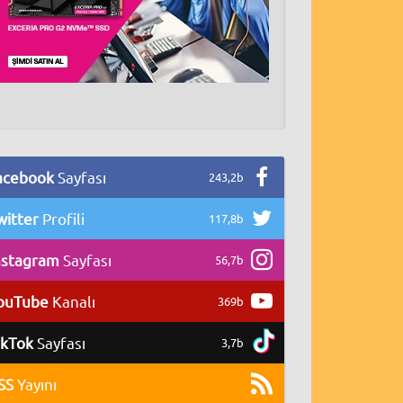
acebook
Sayfası
243,2b
witter
Profili
117,8b
nstagram
Sayfası
56,7b
ouTube
Kanalı
369b
ikTok
Sayfası
3,7b
SS
Yayını