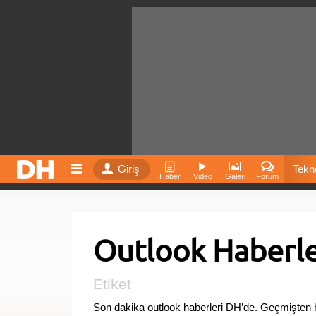
Giriş
Tekno
Haber
Video
Galeri
Forum
Film
Outlook Haberle
Fiyatla
İnst
Etiket
Son dakika outlook haberleri DH’de. Geçmişten b