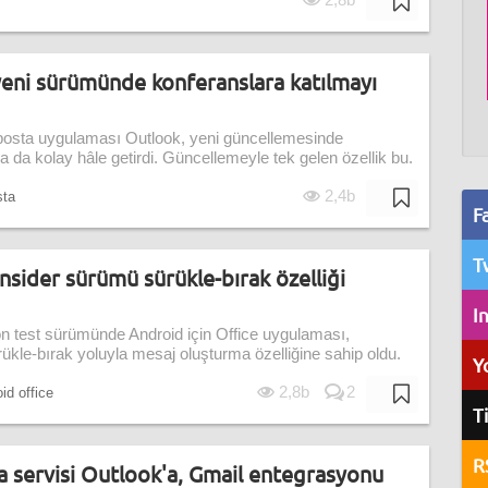
2,8b
eni sürümünde konferanslara katılmayı
-posta uygulaması Outlook, yeni güncellemesinde
 da kolay hâle getirdi. Güncellemeyle tek gelen özellik bu.
2,4b
sta
F
T
Insider sürümü sürükle-bırak özelliği
I
on test sürümünde Android için Office uygulaması,
ükle-bırak yoluyla mesaj oluşturma özelliğine sahip oldu.
Y
2,8b
2
id office
T
R
a servisi Outlook'a, Gmail entegrasyonu