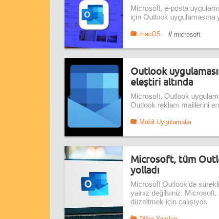
Microsoft, e-posta uygulama
için Outlook uygulamasına ye
#
macOS
microsoft
Outlook uygulamasın
eleştiri altında
Microsoft, Outlook uygulam
Outlook reklam maillerini e
Mobil Uygulamalar
Microsoft, tüm Outloo
yolladı
Microsoft Outlook’da sürekli
yalnız değilsiniz. Microsoft, 
düzeltmek için çalışıyor.
Diğer Yazılım