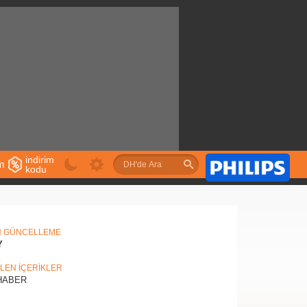
indirim
im
kodu
u
N GÜNCELLEME
Y
İLEN İÇERİKLER
ABER