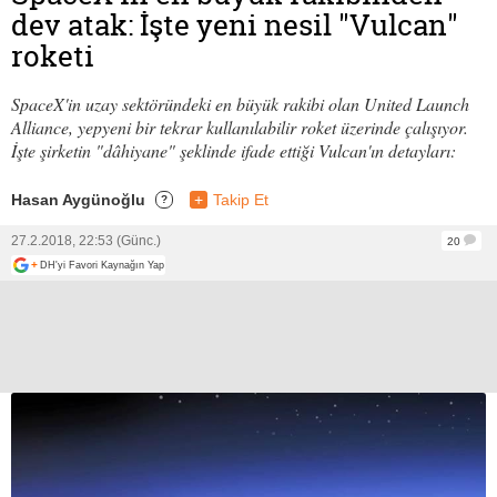
dev atak: İşte yeni nesil "Vulcan"
roketi
SpaceX'in uzay sektöründeki en büyük rakibi olan United Launch
Alliance, yepyeni bir tekrar kullanılabilir roket üzerinde çalışıyor.
İşte şirketin "dâhiyane" şeklinde ifade ettiği Vulcan'ın detayları:
Hasan Aygünoğlu
+
Takip Et
?
27.2.2018, 22:53 (Günc.)
20
+
DH'yi Favori Kaynağın Yap