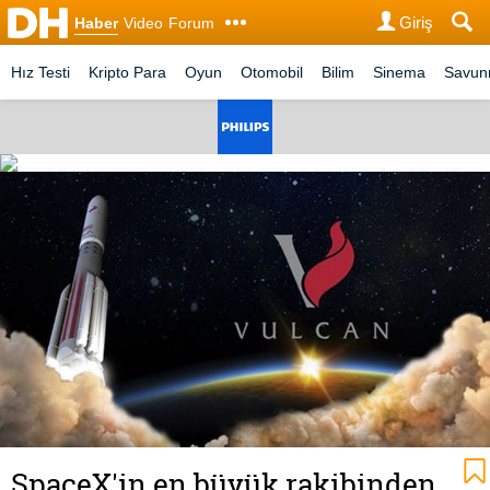
Giriş
Haber
Video
Forum
Hız Testi
Kripto Para
Oyun
Otomobil
Bilim
Sinema
Savu
SpaceX'in en büyük rakibinden