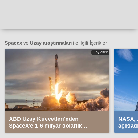
Spacex
ve
Uzay araştırmaları
ile İlgili İçerikler
1 ay önce
ABD Uzay Kuvvetleri'nden
NASA, A
SpaceX'e 1,6 milyar dolarlık
açıklad
sözleşme