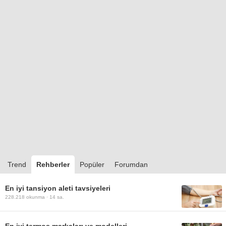
Trend
Rehberler
Popüler
Forumdan
En iyi tansiyon aleti tavsiyeleri
228.218
okunma ·
14 sa.
En iyi termos markaları ve modelleri