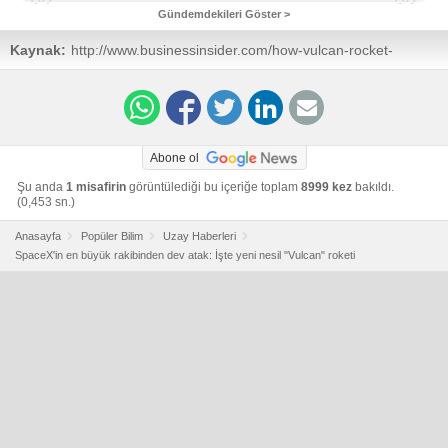
Gündemdekileri Göster >
Kaynak:
http://www.businessinsider.com/how-vulcan-rocket-
works-united-launch-alliance-2018-2#thats-less-than-
spacexs-falcon-heavy-which-can-lift-more-than-70-tons-
nearly-five-school-buses-for-one-fourth-the-price-but-
bruno-said-there-were-big-differences-between-the-two-
systems-that-would-make-vulcan-competitive-4
Abone ol
Şu anda
1 misafirin
görüntülediği bu içeriğe toplam
8999 kez
bakıldı.
(0,453 sn.)
Anasayfa
Popüler Bilim
Uzay Haberleri
SpaceX'in en büyük rakibinden dev atak: İşte yeni nesil "Vulcan" roketi