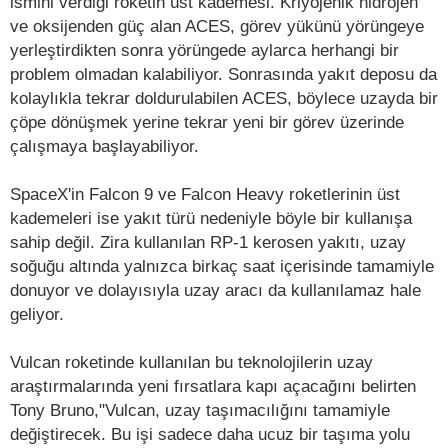
ismini verdiği roketin üst kademesi. Kriyojenik hidrojen
ve oksijenden güç alan ACES, görev yükünü yörüngeye
yerleştirdikten sonra yörüngede aylarca herhangi bir
problem olmadan kalabiliyor. Sonrasında yakıt deposu da
kolaylıkla tekrar doldurulabilen ACES, böylece uzayda bir
çöpe dönüşmek yerine tekrar yeni bir görev üzerinde
çalışmaya başlayabiliyor.
SpaceX'in Falcon 9 ve Falcon Heavy roketlerinin üst
kademeleri ise yakıt türü nedeniyle böyle bir kullanışa
sahip değil. Zira kullanılan RP-1 kerosen yakıtı, uzay
soğuğu altında yalnızca birkaç saat içerisinde tamamiyle
donuyor ve dolayısıyla uzay aracı da kullanılamaz hale
geliyor.
Vulcan roketinde kullanılan bu teknolojilerin uzay
araştırmalarında yeni fırsatlara kapı açacağını belirten
Tony Bruno,"Vulcan, uzay taşımacılığını tamamiyle
değiştirecek. Bu işi sadece daha ucuz bir taşıma yolu