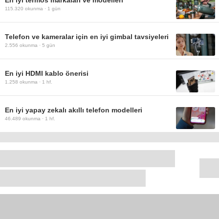
115.320
okunma ·
1 gün
Telefon ve kameralar için en iyi gimbal tavsiyeleri
2.556
okunma ·
5 gün
En iyi HDMI kablo önerisi
1.258
okunma ·
1 hf.
En iyi yapay zekalı akıllı telefon modelleri
46.489
okunma ·
1 hf.