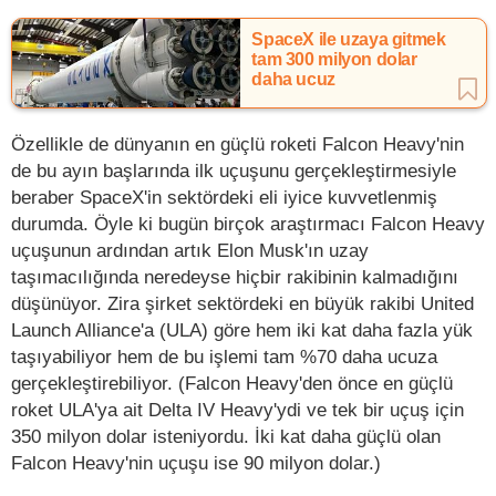
SpaceX ile uzaya gitmek
tam 300 milyon dolar
daha ucuz
Özellikle de dünyanın en güçlü roketi Falcon Heavy'nin
de bu ayın başlarında ilk uçuşunu gerçekleştirmesiyle
beraber SpaceX'in sektördeki eli iyice kuvvetlenmiş
durumda. Öyle ki bugün birçok araştırmacı Falcon Heavy
uçuşunun ardından artık Elon Musk'ın uzay
taşımacılığında neredeyse hiçbir rakibinin kalmadığını
düşünüyor. Zira şirket sektördeki en büyük rakibi United
Launch Alliance'a (ULA) göre hem iki kat daha fazla yük
taşıyabiliyor hem de bu işlemi tam %70 daha ucuza
gerçekleştirebiliyor. (Falcon Heavy'den önce en güçlü
roket ULA'ya ait Delta IV Heavy'ydi ve tek bir uçuş için
350 milyon dolar isteniyordu. İki kat daha güçlü olan
Falcon Heavy'nin uçuşu ise 90 milyon dolar.)