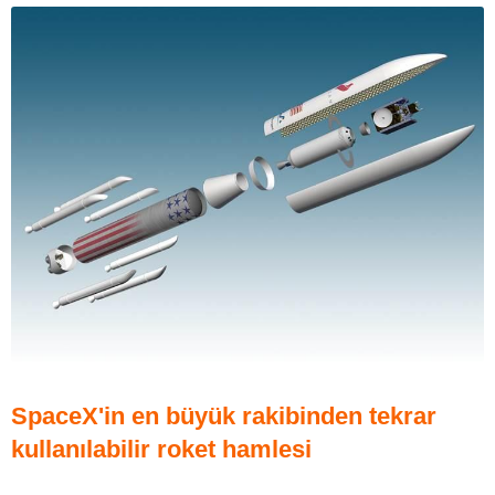
SpaceX'in en büyük rakibinden tekrar
kullanılabilir roket hamlesi