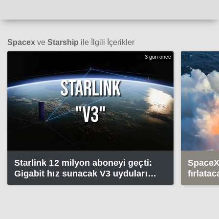
Spacex
ve
Starship
ile İlgili İçerikler
3 gün önce
Starlink 12 milyon aboneyi geçti:
SpaceX,
Gigabit hız sunacak V3 uyduları
fırlata
geliyor
yakala