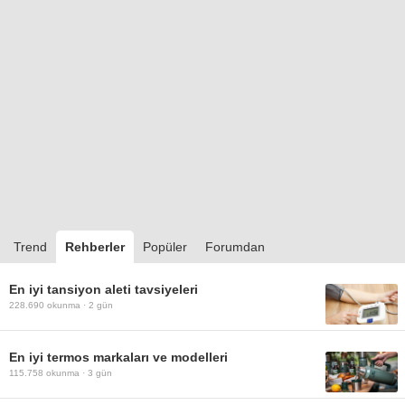
Trend
Rehberler
Popüler
Forumdan
En iyi tansiyon aleti tavsiyeleri
228.690
okunma ·
2 gün
En iyi termos markaları ve modelleri
115.758
okunma ·
3 gün