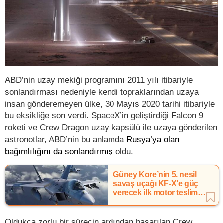
ABD’nin uzay mekiği programını 2011 yılı itibariyle
sonlandırması nedeniyle kendi topraklarından uzaya
insan gönderemeyen ülke, 30 Mayıs 2020 tarihi itibariyle
bu eksikliğe son verdi. SpaceX’in geliştirdiği Falcon 9
roketi ve Crew Dragon uzay kapsülü ile uzaya gönderilen
astronotlar, ABD’nin bu anlamda
Rusya’ya olan
bağımlılığını da sonlandırmış
oldu.
Güney Kore’nin 5. nesil
savaş uçağı KF-X’e güç
verecek ilk motor teslim
edildi
Oldukça zorlu bir sürecin ardından başarılan Crew