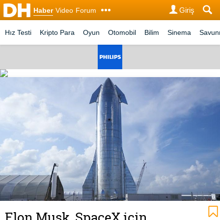
Giriş
Haber
Video
Forum
Hız Testi
Kripto Para
Oyun
Otomobil
Bilim
Sinema
Savu
Elon Musk, SpaceX için