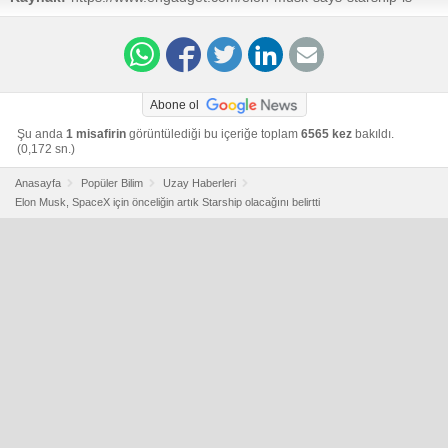
spacex-top-priority-233258897.html?
utm_campaign=homepage&utm_medium=internal&utm_source=dl
Abone ol
Şu anda
1 misafirin
görüntülediği bu içeriğe toplam
6565 kez
bakıldı.
(0,172 sn.)
Anasayfa
Popüler Bilim
Uzay Haberleri
Elon Musk, SpaceX için önceliğin artık Starship olacağını belirtti