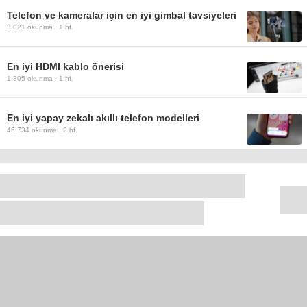
Telefon ve kameralar için en iyi gimbal tavsiyeleri
3.021
okunma ·
1 hf.
En iyi HDMI kablo önerisi
1.305
okunma ·
1 hf.
En iyi yapay zekalı akıllı telefon modelleri
46.734
okunma ·
2 hf.