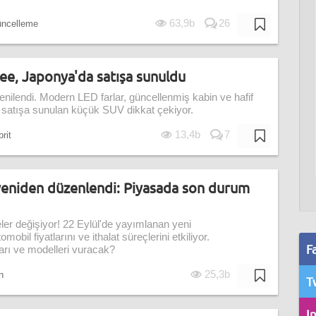
63,9b
26
ncelleme
ee, Japonya'da satışa sunuldu
ilendi. Modern LED farlar, güncellenmiş kabin ve hafif
 satışa sunulan küçük SUV dikkat çekiyor.
13,4b
7
rit
yeniden düzenlendi: Piyasada son durum
er değişiyor! 22 Eylül'de yayımlanan yeni
obil fiyatlarını ve ithalat süreçlerini etkiliyor.
F
rı ve modelleri vuracak?
25,3b
n
T
I