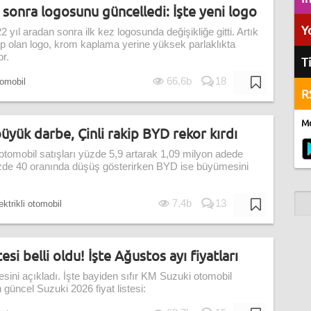
n sonra logosunu güncelledi: İşte yeni logo
Y
 yıl aradan sonra ilk kez logosunda değişikliğe gitti. Artık
p olan logo, krom kaplama yerine yüksek parlaklıkta
r.
T
66,6b
18
omobil
R
Mo
üyük darbe, Çinli rakip BYD rekor kırdı
omobil satışları yüzde 5,9 artarak 1,09 milyon adede
 yüzde 40 oranında düşüş gösterirken BYD ise büyümesini
7,4b
13
ektrikli otomobil
esi belli oldu! İşte Ağustos ayı fiyatları
tesini açıkladı. İşte bayiden sıfır KM Suzuki otomobil
n güncel Suzuki 2026 fiyat listesi: