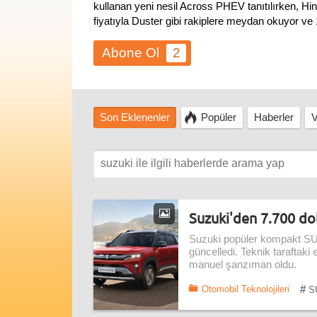
kullanan yeni nesil Across PHEV tanıtılırken, Hin
fiyatıyla Duster gibi rakiplere meydan okuyor v
2
Son Eklenenler
Popüler
Haberler
V
Suzuki'den 7.700 dol
Suzuki popüler kompakt SUV
güncelledi. Teknik taraftaki 
manuel şanzıman oldu.
#
Otomobil Teknolojileri
S