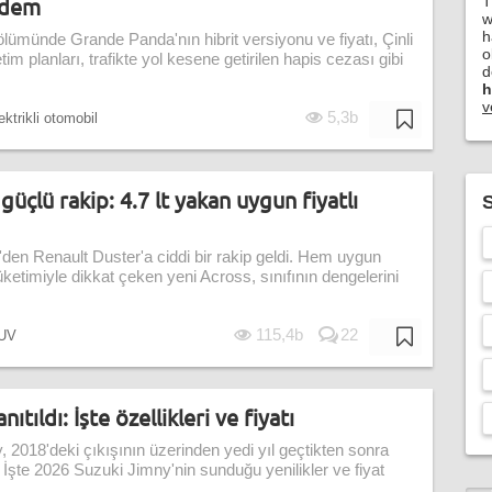
ndem
T
w
h
lümünde Grande Panda'nın hibrit versiyonu ve fiyatı, Çinli
o
m planları, trafikte yol kesene getirilen hapis cezası gibi
d
h
v
5,3b
ektrikli otomobil
üçlü rakip: 4.7 lt yakan uygun fiyatlı
S
den Renault Duster'a ciddi bir rakip geldi. Hem uygun
üketimiyle dikkat çeken yeni Across, sınıfının dengelerini
115,4b
22
UV
tıldı: İşte özellikleri ve fiyatı
 2018'deki çıkışının üzerinden yedi yıl geçtikten sonra
 İşte 2026 Suzuki Jimny'nin sunduğu yenilikler ve fiyat