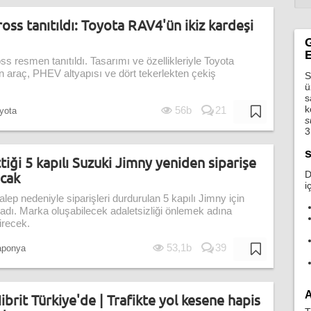
oss tanıtıldı: Toyota RAV4'ün ikiz kardeşi
G
E
ss resmen tanıtıldı. Tasarımı ve özellikleriyle Toyota
 araç, PHEV altyapısı ve dört tekerlekten çekiş
S
ü
s
k
56b
21
yota
s
3
s
iği 5 kapılı Suzuki Jimny yeniden siparişe
acak
D
i
ep nedeniyle siparişleri durdurulan 5 kapılı Jimny için
adı. Marka oluşabilecek adaletsizliği önlemek adına
tirecek.
53,1b
39
ponya
A
brit Türkiye'de | Trafikte yol kesene hapis