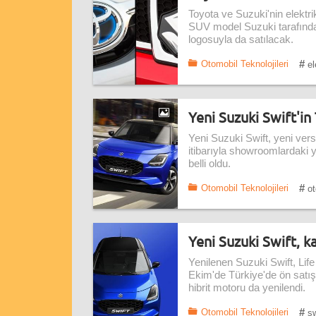
Toyota ve Suzuki'nin elektrik
SUV model Suzuki tarafında
logosuyla da satılacak.
#
Otomobil Teknolojileri
el
Yeni Suzuki Swift'in 
Yeni Suzuki Swift, yeni vers
itibarıyla showroomlardaki ye
belli oldu.
#
Otomobil Teknolojileri
ot
Yeni Suzuki Swift, k
Yenilenen Suzuki Swift, Life
Ekim'de Türkiye'de ön satışa
hibrit motoru da yenilendi.
#
Otomobil Teknolojileri
sw