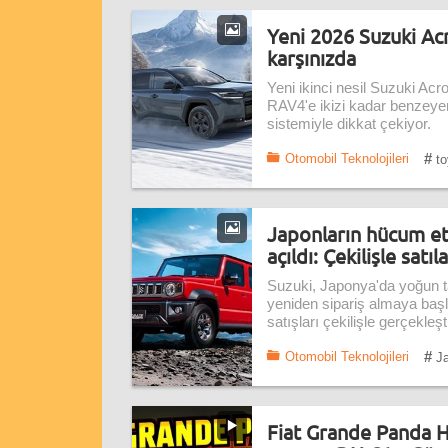
Yeni 2026 Suzuki Acr
karşınızda
Yeni ikinci nesil Suzuki Acro
RAV4'e ikizi kadar benzeyen
sistemiyle dikkat çekiyor.
#
Otomobil Teknolojileri
to
Japonların hücum ett
açıldı: Çekilişle satıl
Suzuki, Japonya'da yoğun tal
yeniden sipariş almaya başl
satışları çekilişle gerçekleş
#
Otomobil Teknolojileri
Ja
Fiat Grande Panda Hi