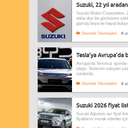
Suzuki, 22 yıl arada
Suzuki Motor Corporation, 22
daha düz bir görünüme sahi
gümüş boya ile hayat buluyo
#
Otomobil Teknolojileri
ot
Tesla’ya Avrupa’da b
Avrupa’da Temmuz ayında ot
ulaştı. Tesla’nın satışları
sürdürdü.
#
Otomobil Teknolojileri
el
Suzuki 2026 fiyat list
Suzuki Ağustos ayı fiyat lis
fiyatlarını merak edenler içi