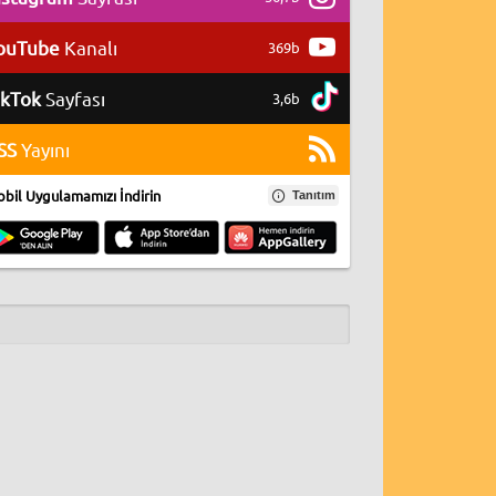
ouTube
Kanalı
369b
ikTok
Sayfası
3,6b
SS
Yayını
bil Uygulamamızı İndirin
Tanıtım