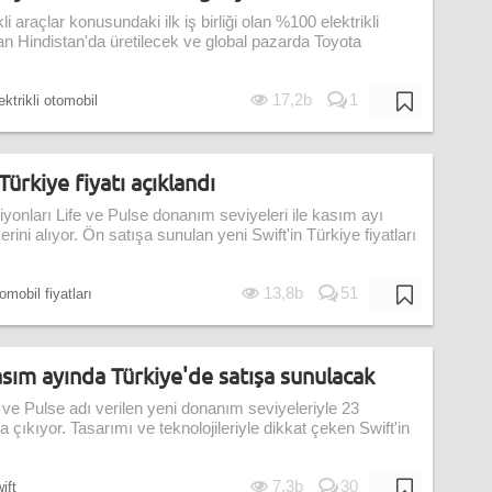
li araçlar konusundaki ilk iş birliği olan %100 elektrikli
n Hindistan'da üretilecek ve global pazarda Toyota
17,2b
1
ektrikli otomobil
Türkiye fiyatı açıklandı
iyonları Life ve Pulse donanım seviyeleri ile kasım ayı
rini alıyor. Ön satışa sunulan yeni Swift'in Türkiye fiyatları
13,8b
51
omobil fiyatları
asım ayında Türkiye'de satışa sunulacak
 ve Pulse adı verilen yeni donanım seviyeleriyle 23
 çıkıyor. Tasarımı ve teknolojileriyle dikkat çeken Swift'in
7,3b
30
ift