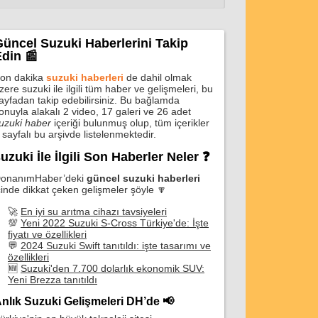
üncel Suzuki Haberlerini Takip
din 📰
on dakika
suzuki haberleri
de dahil olmak
zere suzuki ile ilgili tüm haber ve gelişmeleri, bu
ayfadan takip edebilirsiniz. Bu bağlamda
onuyla alakalı 2 video, 17 galeri ve 26 adet
uzuki haber
içeriği bulunmuş olup, tüm içerikler
 sayfalı bu arşivde listelenmektedir.
uzuki İle İlgili Son Haberler Neler ❓
onanımHaber’deki
güncel suzuki haberleri
çinde dikkat çeken gelişmeler şöyle 🔽
🚀
En iyi su arıtma cihazı tavsiyeleri
💯
Yeni 2022 Suzuki S-Cross Türkiye'de: İşte
fiyatı ve özellikleri
💬
2024 Suzuki Swift tanıtıldı: işte tasarımı ve
özellikleri
🆕
Suzuki'den 7.700 dolarlık ekonomik SUV:
Yeni Brezza tanıtıldı
nlık Suzuki Gelişmeleri DH’de 📢