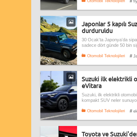
#
Otomobil Teknolojileri
fi
Japonlar 5 kapılı Su
durduruldu
30 Ocak'ta Japonya'da sipar
sadece dört günde 50 bin sip
#
Otomobil Teknolojileri
Ja
Suzuki ilk elektrikli
eVitara
Suzuki, ilk elektrikli otomobil
kompakt SUV neler sunuyo
#
Otomobil Teknolojileri
el
Toyota ve Suzuki'den