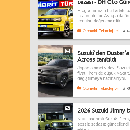
cezası - DH Oto Gü
Programımızın bu haftaki bö
Leapmotor'un Avrupa'da üreti
konuları değerlendirdik.
#
Otomobil Teknolojileri
el
Suzuki’den Duster’a g
Across tanıtıldı
Japon otomotiv devi Suzuki'
fiyatı, hem de düşük yakıt t
değiştirmeye hazırlanıyor.
#
Otomobil Teknolojileri
S
2026 Suzuki Jimny tanı
Kutu tasarımlı Suzuki Jimny,
sessiz sedasız güncellendi.
etiketi.