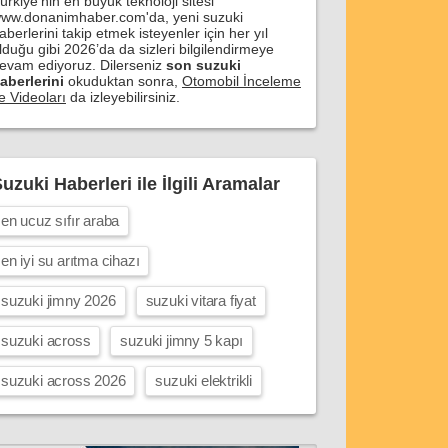
ürkiye'nin en büyük teknoloji sitesi
ww.donanimhaber.com'da, yeni suzuki
aberlerini takip etmek isteyenler için her yıl
lduğu gibi 2026’da da sizleri bilgilendirmeye
evam ediyoruz. Dilerseniz
son suzuki
aberlerini
okuduktan sonra,
Otomobil İnceleme
e Videoları
da izleyebilirsiniz.
uzuki Haberleri ile İlgili Aramalar
en ucuz sıfır araba
en iyi su arıtma cihazı
suzuki jimny 2026
suzuki vitara fiyat
suzuki across
suzuki jimny 5 kapı
suzuki across 2026
suzuki elektrikli