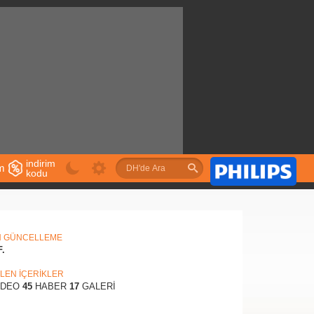
indirim
im
kodu
u
N GÜNCELLEME
F.
İLEN İÇERİKLER
İDEO
45
HABER
17
GALERİ