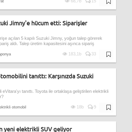
68,7b
15
yat
zuki Jimny'e hücum etti: Siparişler
işe açılan 5 kapılı Suzuki Jimny, yoğun talep görerek
ariş aldı. Talep üretim kapasitesini aşınca sipariş
183,1b
33
ponya
 otomobilini tanıttı: Karşınızda Suzuki
i eVitara'yı tanıttı. Toyota ile ortaklaşa geliştirilen elektrikli
r?
18b
9
ektrikli otomobil
 yeni elektrikli SUV geliyor