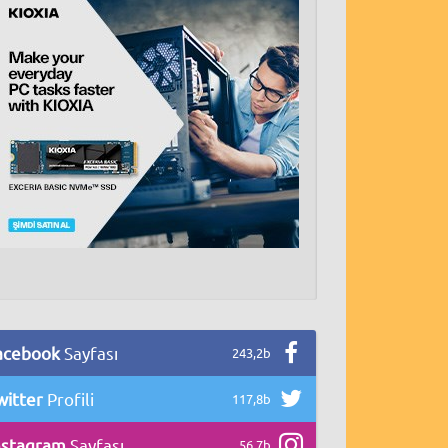
acebook
Sayfası
243,2b
witter
Profili
117,8b
nstagram
Sayfası
56,7b