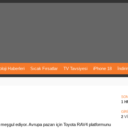
loji
Haberleri
Sıcak
Fırsatlar
TV
Tavsiyesi
iPhone
18
İndir
Önerileri
Türkiye
Araba
Fiyatları
Yapay
Zeka
Şarj
İstasyon
i
rı
Vizyondaki
Filmler
Bitcoin
Dizi
Önerileri
Telefon
Önerileri
SO
1 H
agram
Dondurma
İnstagram
Çöktü
Mü
GİR
2
V
 meşgul ediyor. Avrupa pazarı için Toyota RAV4 platformunu