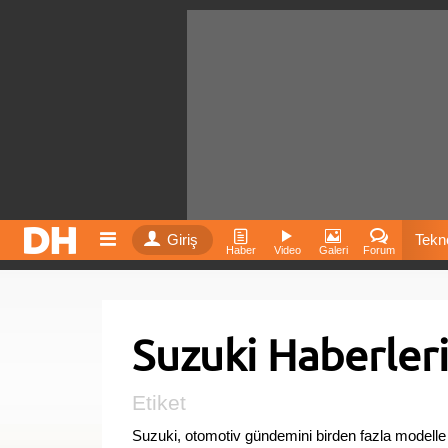
Giriş
Tekno
Haber
Video
Galeri
Forum
Film
Suzuki Haberler
Fiyatla
İnst
Etiket
Suzuki, otomotiv gündemini birden fazla modelle