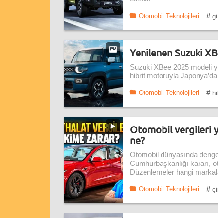
#
Otomobil Teknolojileri
gü
Yenilenen Suzuki XB
Suzuki XBee 2025 modeli yen
hibrit motoruyla Japonya’da
#
Otomobil Teknolojileri
hib
Otomobil vergileri 
ne?
Otomobil dünyasında dengel
Cumhurbaşkanlığı kararı, otom
Düzenlemeler hangi markala
#
Otomobil Teknolojileri
çi