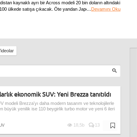
distan kaynaklı ayrı bir Across modeli 20 bin doların altındaki
e 100 ülkede satışa çıkacak. Öte yandan Japonya'da dört
…
Devamını Oku
ideolar
arlık ekonomik SUV: Yeni Brezza tanıtıldı
 modeli Brezza'yı daha modern tasarım ve teknolojilerle
en büyük yenilik ise 110 beygirlik turbo motor ve yeni 6 ileri
18,5b
13
UV