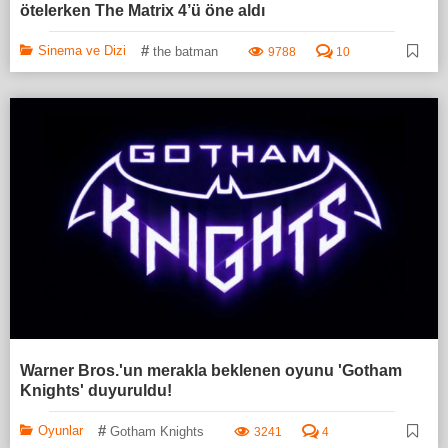
ötelerken The Matrix 4’ü öne aldı
#
Sinema ve Dizi
the batman
9788
10
Warner Bros.'un merakla beklenen oyunu 'Gotham
Knights' duyuruldu!
#
Oyunlar
Gotham Knights
3241
4