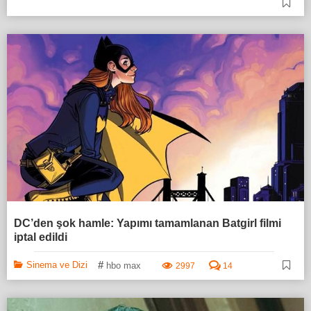
DC’den şok hamle: Yapımı tamamlanan Batgirl filmi
iptal edildi
#
Sinema ve Dizi
hbo max
2997
14