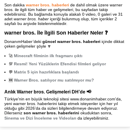
Son dakika
warner bros. haberleri
de dahil olmak üzere warner
bros. ile ilgili tüm haber ve gelişmeleri, bu sayfadan takip
edebilirsiniz. Bu bağlamda konuyla alakalı 0 video, 0 galeri ve 31
adet
warner bros. haber
içeriği bulunmuş olup, tüm içerikler 2
sayfalı bu arşivde listelenmektedir.
warner bros. İle İlgili Son Haberler Neler ❓
DonanımHaber’deki
güncel warner bros. haberleri
içinde dikkat
çeken gelişmeler şöyle 🔽
🚀
Minecraft filminin ilk fragmanı çıktı
💯
Resmi! Yeni Yüzüklerin Efendisi filmleri geliyor
💬
Matrix 5 için hazırlıklara başlandı
🆕
Warner Bros. satılıyor mu satılmıyor mu?
Anlık Warner bros. Gelişmeleri DH’de 📢
Türkiye'nin en büyük teknoloji sitesi www.donanimhaber.com'da,
yeni warner bros. haberlerini takip etmek isteyenler için her yıl
olduğu gibi 2026’da da sizleri bilgilendirmeye devam ediyoruz.
Dilerseniz
son warner bros. haberlerini
okuduktan sonra,
Sinema ve Dizi İnceleme ve Videoları
da izleyebilirsiniz.