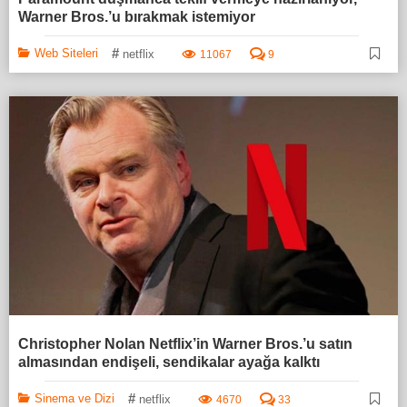
Warner Bros.’u bırakmak istemiyor
#
Web Siteleri
netflix
11067
9
Christopher Nolan Netflix’in Warner Bros.’u satın
almasından endişeli, sendikalar ayağa kalktı
#
Sinema ve Dizi
netflix
4670
33