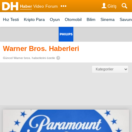
Giriş
Haber
Video
Forum
Hız Testi
Kripto Para
Oyun
Otomobil
Bilim
Sinema
Savu
Warner Bros. Haberleri
Güncel Warner bros. haberlerini özetle
?