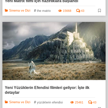
Yeni Matrix filmi için hazırlıklara başlandı
#
Sinema ve Dizi
the matrix
15668
43
Yeni Yüzüklerin Efendisi filmleri geliyor: İşte ilk
detaylar
#
Sinema ve Dizi
yüzüklerin efendisi
25461
43