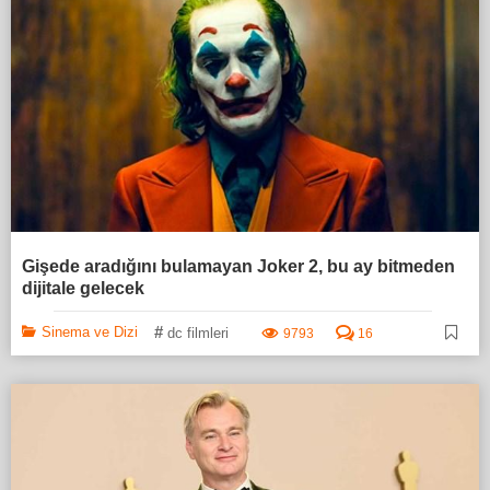
Gişede aradığını bulamayan Joker 2, bu ay bitmeden
dijitale gelecek
#
Sinema ve Dizi
dc filmleri
9793
16